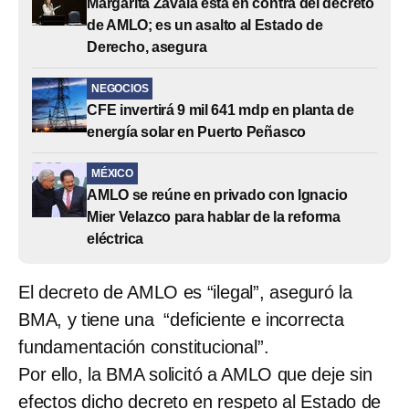
Margarita Zavala está en contra del decreto
de AMLO; es un asalto al Estado de
Derecho, asegura
NEGOCIOS
CFE invertirá 9 mil 641 mdp en planta de
energía solar en Puerto Peñasco
MÉXICO
AMLO se reúne en privado con Ignacio
Mier Velazco para hablar de la reforma
eléctrica
El decreto de AMLO es “ilegal”, aseguró la
BMA, y tiene una “deficiente e incorrecta
fundamentación constitucional”.
Por ello, la BMA solicitó a AMLO que deje sin
efectos dicho decreto en respeto al Estado de