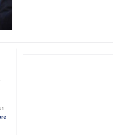
e
un
re