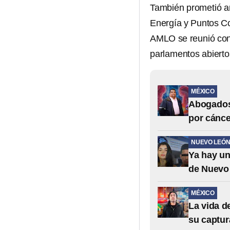
También prometió an
Energía y Puntos Co
AMLO se reunió con 
parlamentos abierto
MÉXICO
Abogados 
por cánce
NUEVO LEÓ
Ya hay un
de Nuevo
MÉXICO
La vida d
su captur