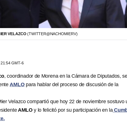
MIER VELAZCO
(TWITTER@NACHOMIERV)
s 21:54 GMT-6
co
, coordinador de Morena en la Cámara de Diputados, s
dente
AMLO
para hablar del proceso de discusión de la
 Mier Velazco compartió que hoy 22 de noviembre sostuvo 
esidente
AMLO
y lo felicitó por su participación en la
Cumb
te.