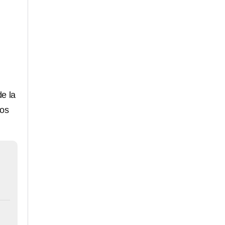
e la
dos