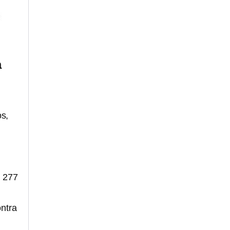
a
os,
n 277
ntra