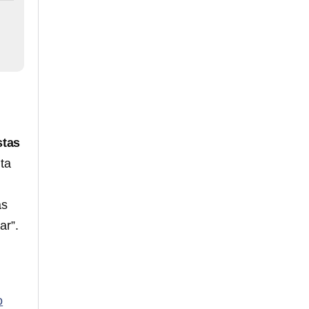
stas
nta
as
ar”.
o