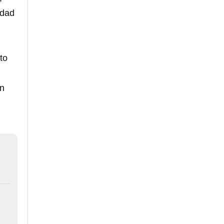
idad
to
ún