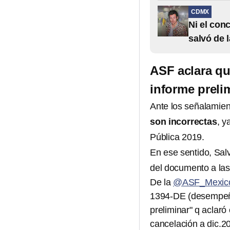
CDMX
Ni el con
salvó de 
ASF aclara qu
informe preli
Ante los señalamien
son incorrectas
, y
Pública 2019.
En ese sentido, Salv
del documento a las 
De la
@ASF_Mexic
1394-DE (desempeño)
preliminar" q aclar
cancelación a dic.20