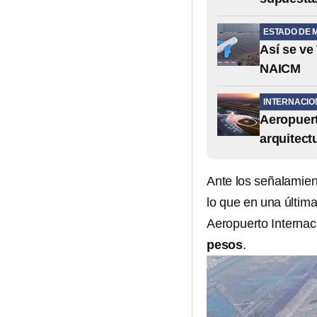
ESTADO DE 
Así se ve
NAICM
INTERNACIO
Aeropuer
arquitect
Ante los señalamien
lo que en una últim
Aeropuerto Internac
pesos
.