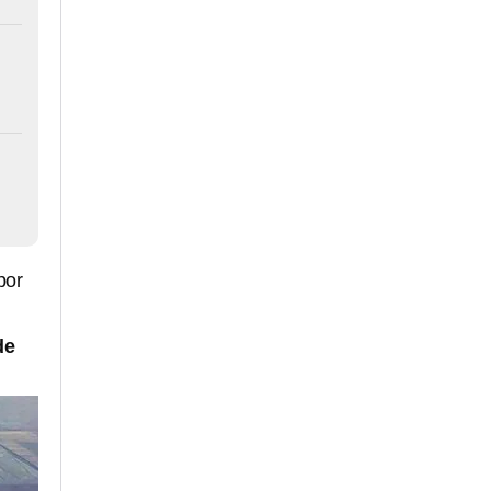
por
de