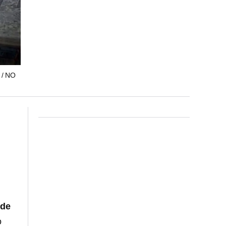
/ NO
 de
o