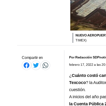
NUEVO AEROPUERT
TIMEX)
Por
Redacción SDPnoti
Compartir en
febrero 17, 2022 a las 2
¿
Cuánto costó can
Texcoco
? la Audit
cuestión.
A inicios del año p
la Cuenta Pública 