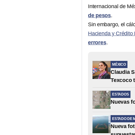
Internacional de Mé
de pesos
.
Sin embargo, el cál
Hacienda y Crédito 
errores
.
MÉXICO
Claudia S
Texcoco t
ESTADOS
Nuevas fo
ESTADO DE 
Nueva fot
supuesta