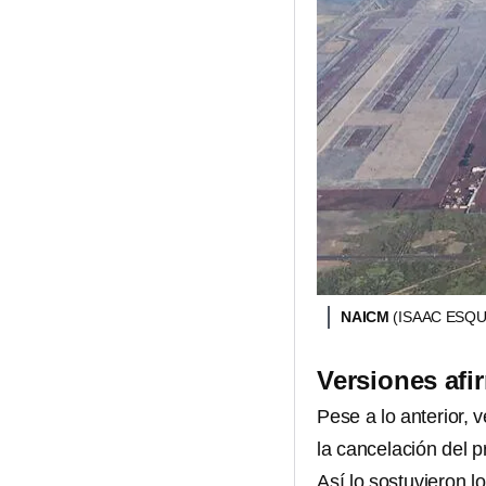
NAICM
(ISAAC ESQ
Versiones afi
Pese a lo anterior,
la cancelación del pr
Así lo sostuvieron l