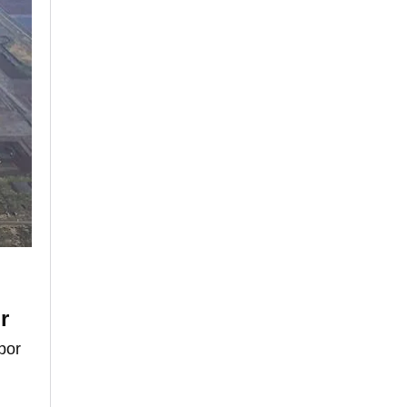
r
por
,