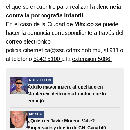
el que se encuentre para realizar
la denuncia
contra la pornografía infantil
.
En el caso de la Ciudad de
México
se puede
hacer la denuncia correspondiente a través del
correo electrónico
policia.cibernetica@ssc.cdmx.gob.mx
, al 911 o
al teléfono
5242 5100
a la
extensión 5086.
NUEVO LEÓN
Adulto mayor muere atropellado en
Monterrey; detienen a hombre que lo
empujó
MÉXICO
¿Quién es Javier Moreno Valle?
Empresario y dueño de CNI Canal 40