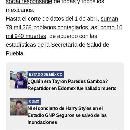
social responsable
de todas y todos los
mexicanos.
Hasta el corte de datos del 1 de abril,
suman
79 mil 268 poblanos contagiados, así como 10
mil 940 muertes
, de acuerdo con las
estadísticas de la Secretaría de Salud de
Puebla.
ESTADO DE MÉXICO
¿Quién era Tayron Paredes Gamboa?
Repartidor en Edomex fue hallado muerto
CDMX
Ni el concierto de Harry Styles en el
Estadio GNP Seguros se salvó de las
inundaciones