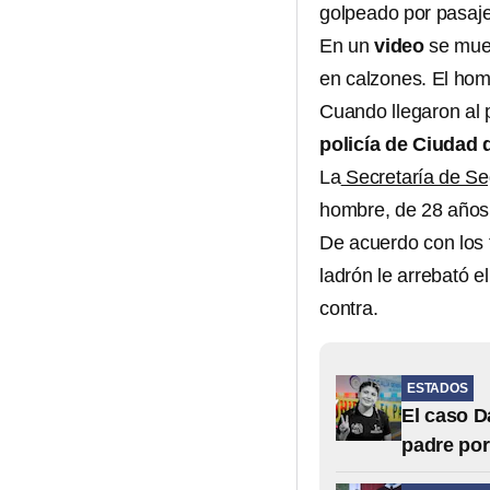
golpeado por pasaje
En un
video
se mues
en calzones. El homb
Cuando llegaron al p
policía de Ciudad 
La
Secretaría de S
hombre, de 28 años,
De acuerdo con los 
ladrón le arrebató e
contra.
ESTADOS
El caso D
padre po