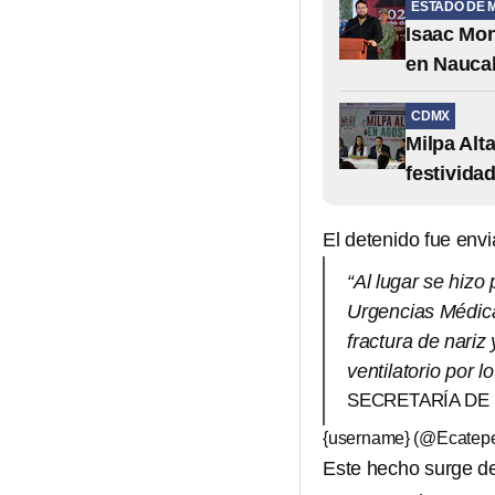
ESTADO DE 
Isaac Mon
en Nauca
CDMX
Milpa Alt
festivida
El detenido fue env
“Al lugar se hiz
Urgencias Médic
fractura de nariz
ventilatorio por l
SECRETARÍA DE
{username} (@Ecatepe
Este hecho surge de