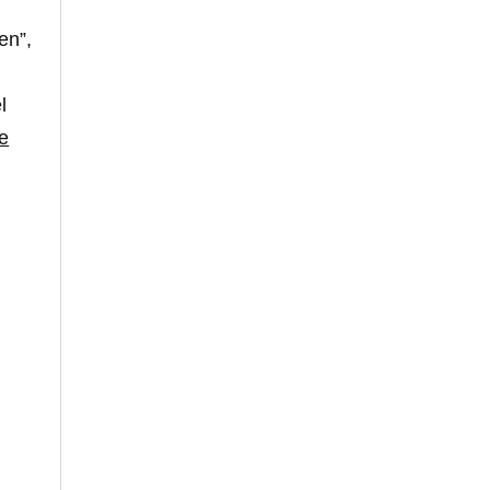
en”,
l
e