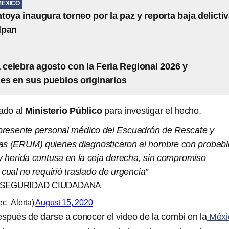
MÉXICO
toya inaugura torneo por la paz y reporta baja delicti
lpan
a celebra agosto con la Feria Regional 2026 y
des en sus pueblos originarios
iado al
Ministerio Público
para investigar el hecho.
o presente personal médico del Escuadrón de Rescate y
as (ERUM) quienes diagnosticaron al hombre con probabl
 y herida contusa en la ceja derecha, sin compromiso
o cual no requirió traslado de urgencia”
 SEGURIDAD CIUDADANA
c_Alerta)
August 15, 2020
spués de darse a conocer el video de la combi en la
Méxi