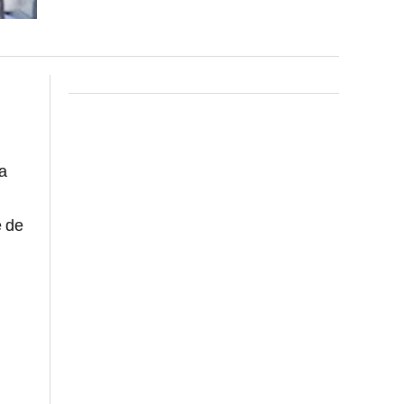
a
e de