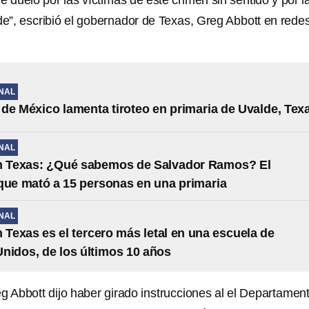
e duelo por las víctimas de este crimen sin sentido y por l
”, escribió el gobernador de Texas,
Greg Abbott en rede
NAL
de México lamenta tiroteo en primaria de Uvalde, Tex
NAL
en Texas: ¿Qué sabemos de Salvador Ramos? El
que mató a 15 personas en una primaria
NAL
n Texas es el tercero más letal en una escuela de
nidos, de los últimos 10 años
g Abbott dijo haber girado instrucciones al el Departamen