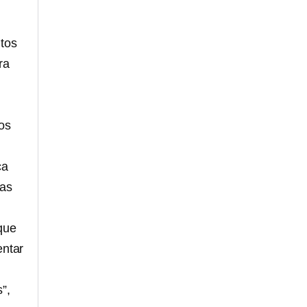
ntos
ra
dos
ca
xas
 que
entar
”,