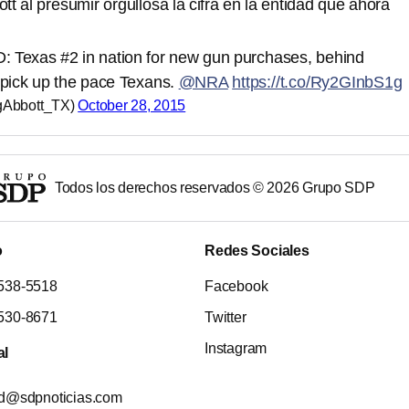
t al presumir orgullosa la cifra en la entidad que ahora
exas #2 in nation for new gun purchases, behind
pick up the pace Texans.
@NRA
https://t.co/Ry2GInbS1g
gAbbott_TX)
October 28, 2015
Todos los derechos reservados ©
2026
Grupo SDP
o
Redes Sociales
538-5518
Facebook
530-8671
Twitter
Instagram
al
ad@sdpnoticias.com