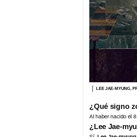
LEE JAE-MYUNG, P
¿Qué signo z
Al haber nacido el 
¿Lee Jae-myu
Sí,
Lee Jae-myung 