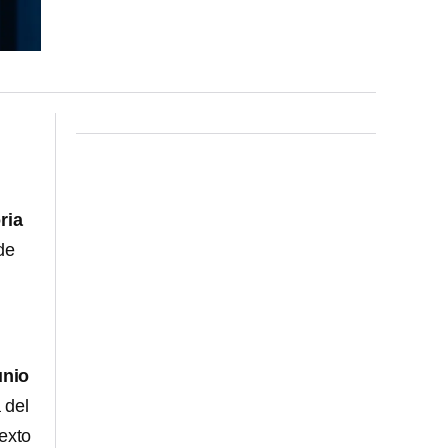
ria
de
unio
 del
texto