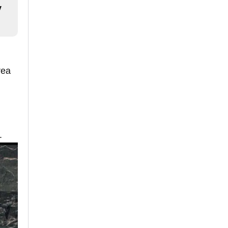
y
rea
.