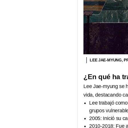
LEE JAE-MYUNG, P
¿En qué ha t
Lee Jae-myung se h
vida, destacando c
Lee trabajó como
grupos vulnerabl
2005: Inició su ca
2010-2018: Fue 