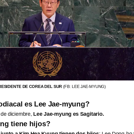
RESIDENTE DE COREA DEL SUR
(FB: LEE JAE-MYUNG)
odiacal es Lee Jae-myung?
8 de diciembre,
Lee Jae-myung es Sagitario.
ng tiene hijos?
junto a Kim Hea Kyung tienen dos hijos
: Lee Dong-ho 