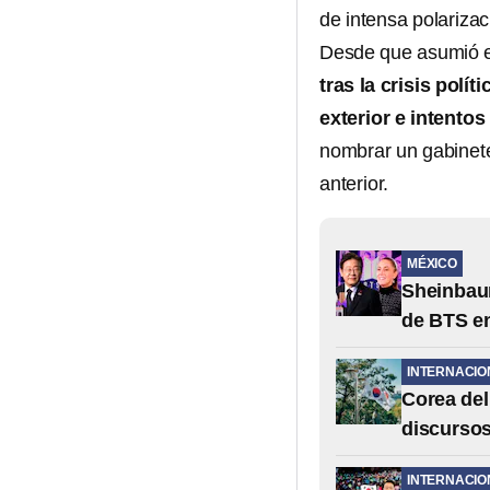
de intensa polarizació
Desde que asumió e
tras la crisis políti
exterior e intentos
nombrar un gabinete
anterior.
MÉXICO
Sheinbaum
de BTS e
INTERNACIO
Corea del
discursos
INTERNACIO