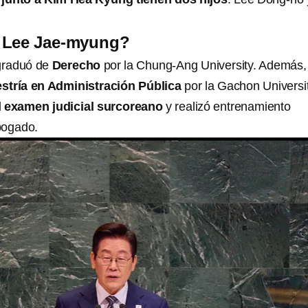
 Lee Jae-myung?
graduó de
Derecho
por la Chung-Ang University. Además,
stría en Administración Pública
por la Gachon Universit
l
examen judicial surcoreano
y realizó entrenamiento
bogado.