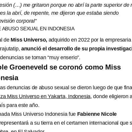
esión (…) me gritaron porque no abrí la parte superior de 
es la abrí, de repente, me dijeron que estaba siendo
visión corporal”
E ABUSO SEXUAL EN INDONESIA
al de
Miss Universo,
adquirido en 2022 por la empresaria
rajutatip,
anunció el desarrollo de su propia investigac
s denuncias se toman “muy enserio”.
ole Groeneveld se coronó como Miss
onesia
as denuncias de abuso sexual se dieron luego de que fina
eza Miss Universo en Yakarta, Indonesia
, donde eligieron a
aís para este año.
nada Miss Universo Indonesia fue
Fabienne Nicole
 representará a su tierra en el certamen internacional que 
bre, en El Salvador.