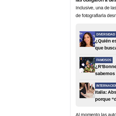
las obligaron a de
Inclusive, una de l
de fotografiarla des
DIVERSIDAD
¿Quién es
que busca
FAMOSOS
¿R’Bonney
sabemos
INTERNACIO
Italia: A
porque “
Al momento las auto