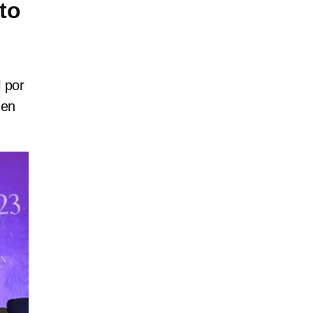
to
 por
men