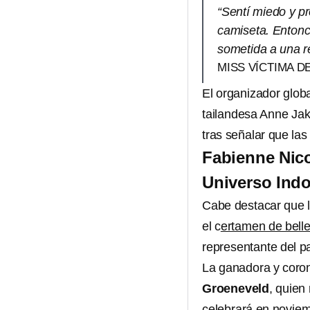
“Sentí miedo y pr
camiseta. Entonc
sometida a una re
MISS VÍCTIMA D
El organizador glob
tailandesa Anne Jak
tras señalar que la
Fabienne Nic
Universo Ind
Cabe destacar que l
el c
ertamen de bell
representante del p
La ganadora y coro
Groeneveld
, quien
celebrará en noviem