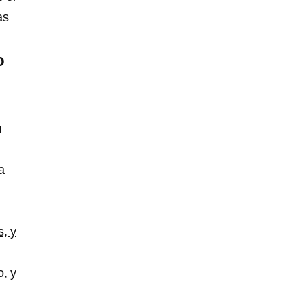
as
o
n
a
s, y
o, y