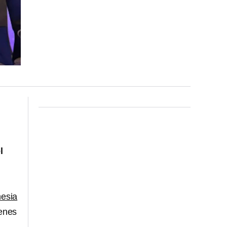
l
nesia
ienes