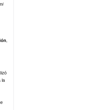
mi
ión
,
lizó
 la
se