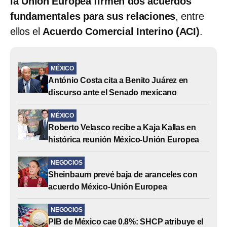
la Unión Europea firmen dos acuerdos
fundamentales para sus relaciones
, entre
ellos el
Acuerdo Comercial Interino (ACI)
.
MÉXICO
António Costa cita a Benito Juárez en
discurso ante el Senado mexicano
MÉXICO
Roberto Velasco recibe a Kaja Kallas en
histórica reunión México-Unión Europea
NEGOCIOS
Sheinbaum prevé baja de aranceles con
acuerdo México-Unión Europea
NEGOCIOS
PIB de México cae 0.8%: SHCP atribuye el