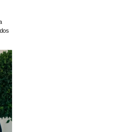
a
ados