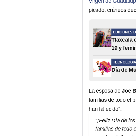
Virgen de Guadalu
picado, cráneos de
EDICIONES 
Tlaxcala 
19 y femi
TECNOLOGÍ
Día de M
La esposa de
Joe 
familias de todo el 
han fallecido”.
“¡Feliz Día de l
familias de todo 