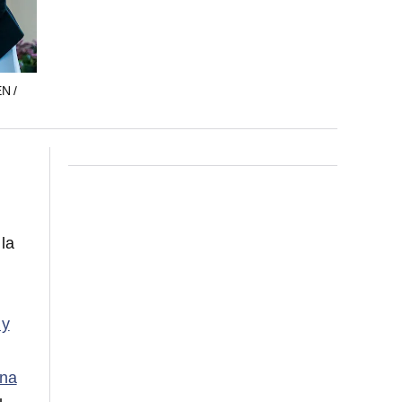
EN /
 la
 y
una