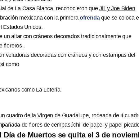
cial de La Casa Blanca, reconocieron que
Jill y Joe Biden
ebración mexicana con la primera
ofrenda
que se coloca e
l Estados Unidos.
e un altar con cráneos decorados tradicionalmente que
 floreros .
on veladoras decoradas con cráneos y con estampas del
así como
exicanos como La Lotería
un cuadro de la Virgen de Guadalupe, rodeada de 4 cuad
pañada de flores de cempasúchil de papel y papel picado
l Día de Muertos se quita el 3 de noviem