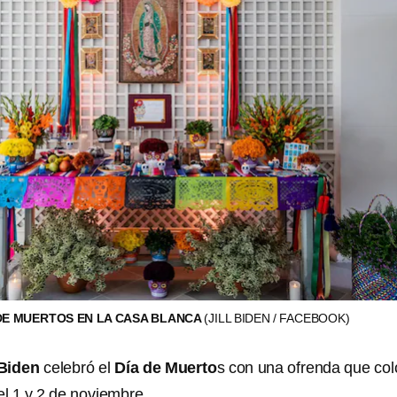
DE MUERTOS EN LA CASA BLANCA
(JILL BIDEN / FACEBOOK)
 Biden
celebró el
Día de Muerto
s con una ofrenda que co
l 1 y 2 de noviembre.