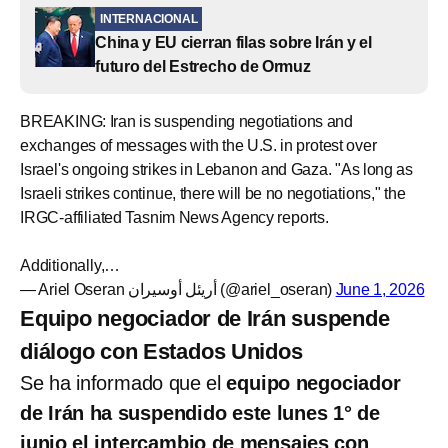
INTERNACIONAL
China y EU cierran filas sobre Irán y el
futuro del Estrecho de Ormuz
BREAKING: Iran is suspending negotiations and
exchanges of messages with the U.S. in protest over
Israel's ongoing strikes in Lebanon and Gaza. "As long as
Israeli strikes continue, there will be no negotiations," the
IRGC-affiliated Tasnim News Agency reports.
Additionally,…
— Ariel Oseran أريئل أوسيران (@ariel_oseran)
June 1, 2026
Equipo negociador de Irán suspende
diálogo con Estados Unidos
Se ha informado que el
equipo negociador
de Irán ha suspendido este lunes 1° de
junio el intercambio de mensajes con