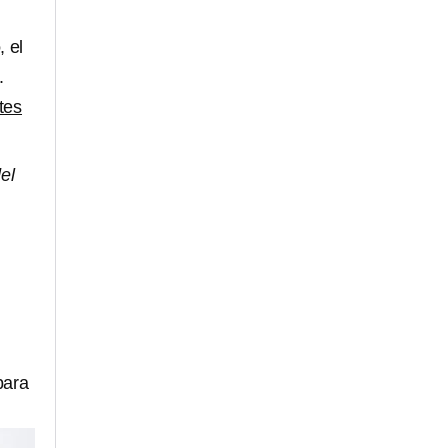
o
, el
.
tes
el
l
para