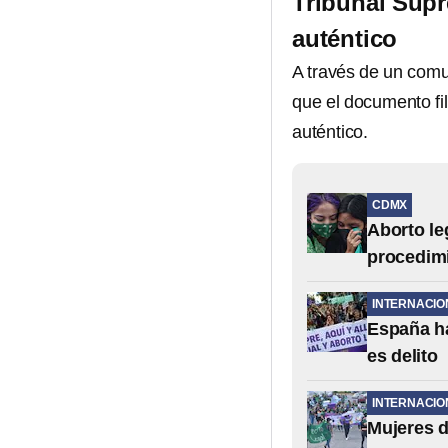
Tribunal Supr
auténtico
A través de un comu
que el documento fil
auténtico.
CDMX
Aborto le
procedimi
INTERNACIO
España ha
es delito
INTERNACIO
Mujeres d