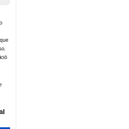
do
 que
so.
ició
e
al