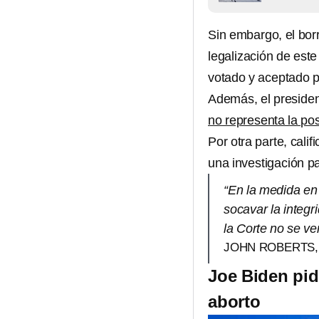
Sin embargo, el bor
legalización de est
votado y aceptado po
Además, el presiden
no representa la pos
Por otra parte, calif
una investigación par
“En la medida en 
socavar la integr
la Corte no se v
JOHN ROBERTS,
Joe Biden pid
aborto