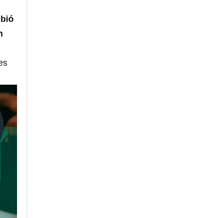
ibió
n
es