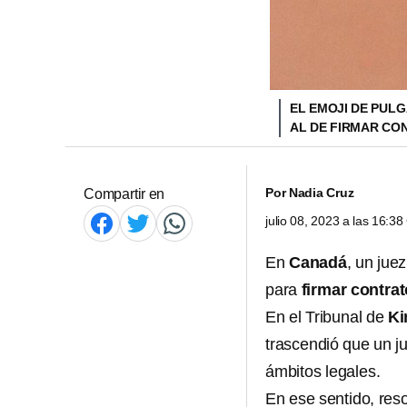
EL EMOJI DE PUL
AL DE FIRMAR C
Por
Nadia Cruz
Compartir en
julio 08, 2023 a las 16:3
En
Canadá
, un jue
para
firmar contra
En el Tribunal de
Ki
trascendió que un j
ámbitos legales.
En ese sentido, reso