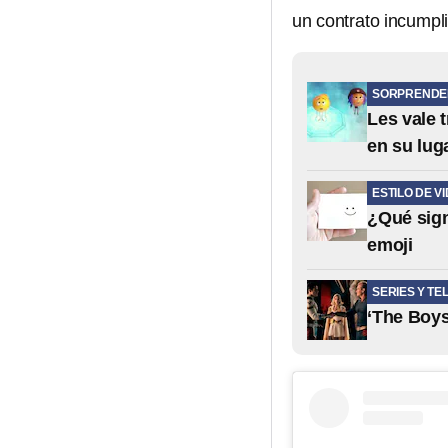
un contrato incumpl
SORPRENDE
Les vale t
en su lug
ESTILO DE V
¿Qué sign
emoji
SERIES Y TE
‘The Boys