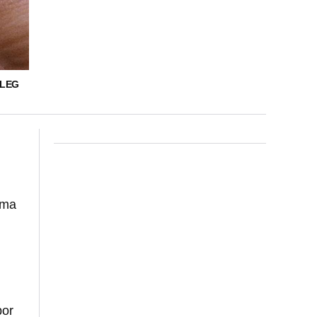
 LEG
rma
or