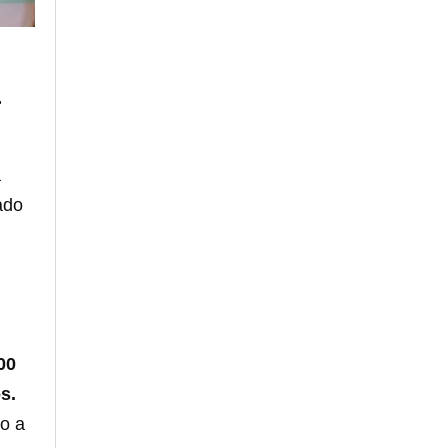
r
a
ado
00
s.
do a