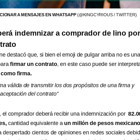
CCIONAR A MENSAJES EN WHATSAPP
(@KINGCYRIOUS / TWITTER)
berá indemnizar a comprador de lino po
trato
e destacó que, si bien el emoji de pulgar arriba no es un
para
firmar un contrato
, en este caso puede ser interpret
 como firma.
ma válida de transmitir los dos propósitos de una firma y
a aceptación del contrato”
, el comprador deberá recibir una indemnización por
82.0
es,
cantidad equivalente a
un millón de pesos mexicano
a despertado cientos de opiniones en redes sociales debi