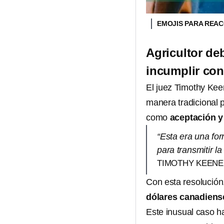
EMOJIS PARA REA
Agricultor de
incumplir con
El juez Timothy Keen
manera tradicional 
como
aceptación y
“Esta era una for
para transmitir l
TIMOTHY KEENE
Con esta resolución
dólares canadiens
Este inusual caso h