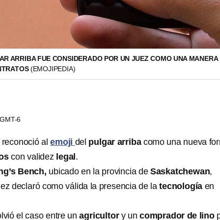
GAR ARRIBA FUE CONSIDERADO POR UN JUEZ COMO UNA MANERA
ONTRATOS
(EMOJIPEDIA)
8 GMT-6
z reconoció al
emoji
del
pulgar arriba
como una nueva fo
tos
con validez
legal
.
ng’s Bench,
ubicado en la provincia de
Saskatchewan
,
uez declaró como válida la presencia de la
tecnología
en
lvió el caso entre un
agricultor
y un
comprador de lino
p