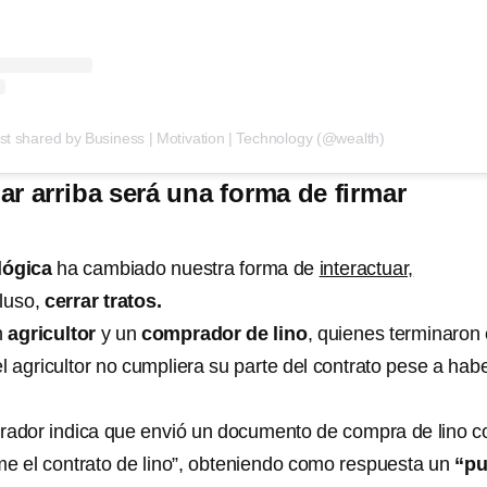
st shared by Business | Motivation | Technology (@wealth)
ar arriba será una forma de firmar
lógica
ha cambiado nuestra forma de
interactuar,
luso,
cerrar tratos.
n
agricultor
y un
comprador de lino
, quienes terminaron
el agricultor no cumpliera su parte del contrato pese a hab
rador indica que envió un documento de compra de lino c
me el contrato de lino”, obteniendo como respuesta un
“pu