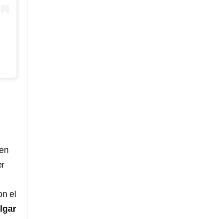
 en
er
on el
lgar