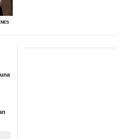
ENES
 una
an