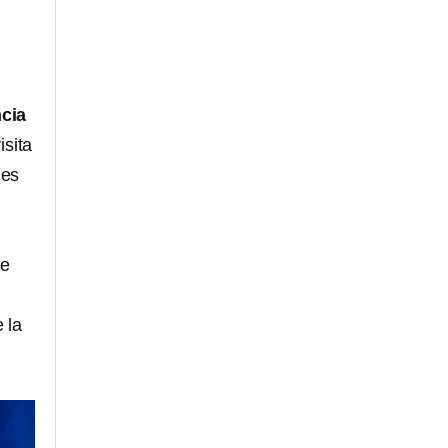
cia
isita
nes
de
 la