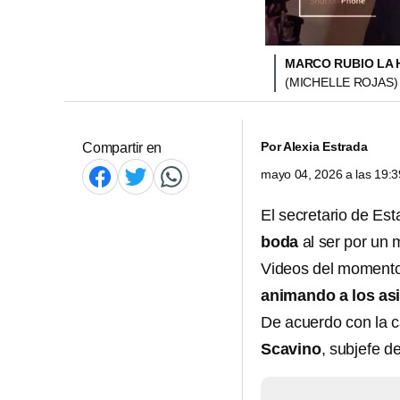
MARCO RUBIO LA 
(MICHELLE ROJAS)
Por
Alexia Estrada
Compartir en
mayo 04, 2026 a las 19:
El secretario de Es
boda
al ser por un
Videos del momento 
animando a los as
De acuerdo con la 
Scavino
, subjefe d