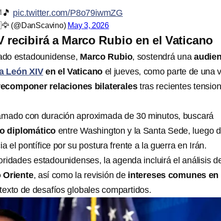
🎼🎵
pic.twitter.com/P8o79iwmZG
🇸🦅 (@DanScavino)
May 3, 2026
 recibirá a Marco Rubio en el Vaticano
tado estadounidense,
Marco Rubio
, sostendrá una
audien
a León XIV
en el Vaticano
el jueves, como parte de una v
recomponer relaciones bilaterales
tras recientes tensio
ramado con duración aproximada de 30 minutos, buscará
go diplomático
entre Washington y la Santa Sede, luego 
ia el pontífice por su postura frente a la guerra en Irán.
ridades estadounidenses, la agenda incluirá el análisis de
 Oriente
, así como la revisión de
intereses comunes en
ntexto de desafíos globales compartidos.