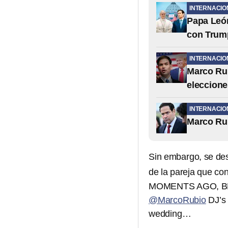
INTERNACIO
Papa León
con Trum
INTERNACIO
Marco Rub
eleccione
INTERNACIO
Marco Rub
Sin embargo, se des
de la pareja que con
MOMENTS AGO, BEH
@MarcoRubio
DJ’s 
wedding…