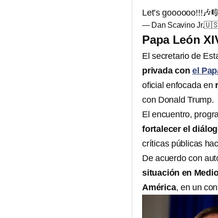
Let’s goooooo!!!🎶
— Dan Scavino Jr.🇺
Papa León XIV
El secretario de Es
privada con
el Pap
oficial enfocada en
con Donald Trump.
El encuentro, prog
fortalecer el diálo
críticas públicas hac
De acuerdo con auto
situación en Medio
América
, en un co