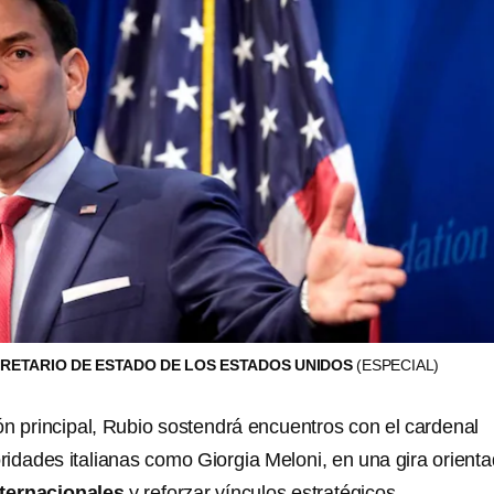
RETARIO DE ESTADO DE LOS ESTADOS UNIDOS
(ESPECIAL)
n principal, Rubio sostendrá encuentros con el cardenal
oridades italianas como Giorgia Meloni, en una gira orient
nternacionales
y reforzar vínculos estratégicos.