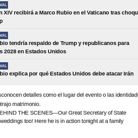
NAL
 XIV recibirá a Marco Rubio en el Vaticano tras choq
p
NAL
io tendría respaldo de Trump y republicanos para
s 2028 en Estados Unidos
NAL
io explica por qué Estados Unidos debe atacar Irán
conocen detalles como el lugar del evento o las identida
trajo matrimonio.
IND THE SCENES—Our Great Secretary of State
weddings too! Here he is in action tonight at a family