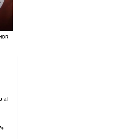
ANDR
o
al
s
la