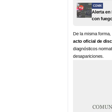
CDMX
Alerta en
con fueg
De la misma forma, 
acto oficial de di
diagnósticos normati
desapariciones.