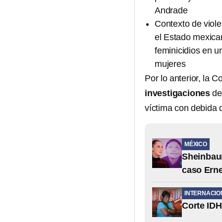
Andrade
Contexto de viol
el Estado mexica
feminicidios en u
mujeres
Por lo anterior, la 
investigaciones
del
víctima con debida d
MÉXICO
Sheinbaum
caso Erne
INTERNACIO
Corte IDH