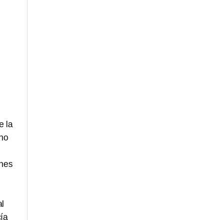
e la
cho
ones
al
cía