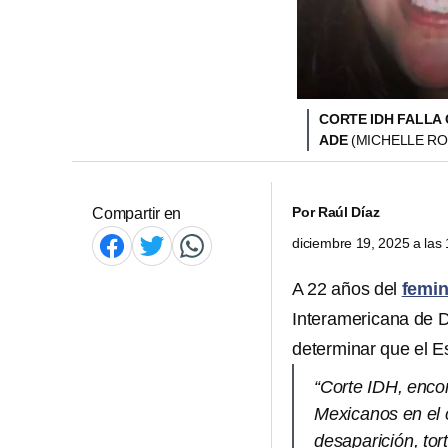
CORTE IDH FALLA 
ADE
(MICHELLE RO
Por
Raúl Díaz
Compartir en
diciembre 19, 2025 a la
A 22 años del
femin
Interamericana de 
determinar que el E
“Corte IDH, enco
Mexicanos en el 
desaparición, tor