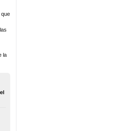
ó que
las
e la
el