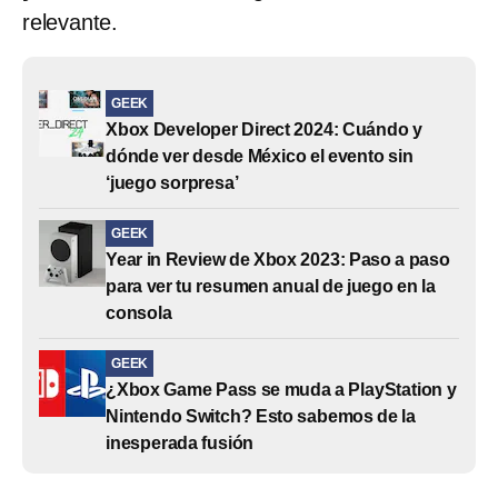
relevante.
GEEK
Xbox Developer Direct 2024: Cuándo y
dónde ver desde México el evento sin
‘juego sorpresa’
GEEK
Year in Review de Xbox 2023: Paso a paso
para ver tu resumen anual de juego en la
consola
GEEK
¿Xbox Game Pass se muda a PlayStation y
Nintendo Switch? Esto sabemos de la
inesperada fusión