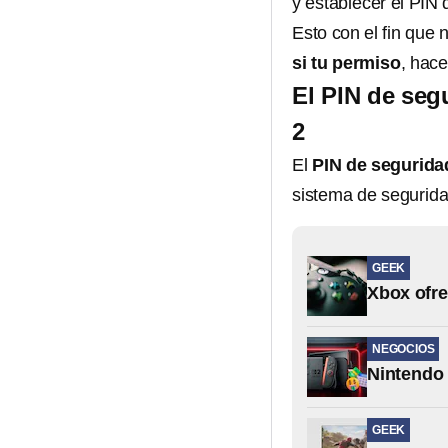
y establecer el PIN
Esto con el fin que
si tu permiso
, hace
El PIN de seg
2
El
PIN de segurida
sistema de segurida
GEEK
Xbox ofre
NEGOCIOS
Nintendo 
GEEK