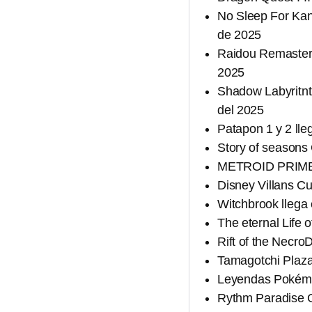
No Sleep For Kana
de 2025
Raidou Remastered
2025
Shadow Labyritnt
del 2025
Patapon 1 y 2 lleg
Story of seasons 
METROID PRIME 
Disney Villans C
Witchbrook llega 
The eternal Life 
Rift of the Necr
Tamagotchi Plaza 
Leyendas Pokémon
Rythm Paradise G