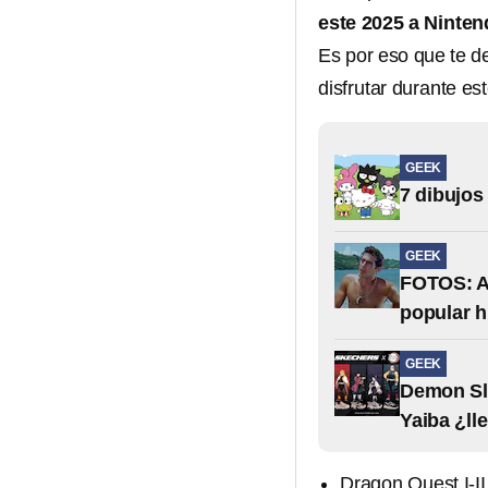
este 2025 a Ninten
Es por eso que te d
disfrutar durante es
GEEK
7 dibujos
GEEK
FOTOS: As
popular h
GEEK
Demon Sla
Yaiba ¿ll
Dragon Quest I-I