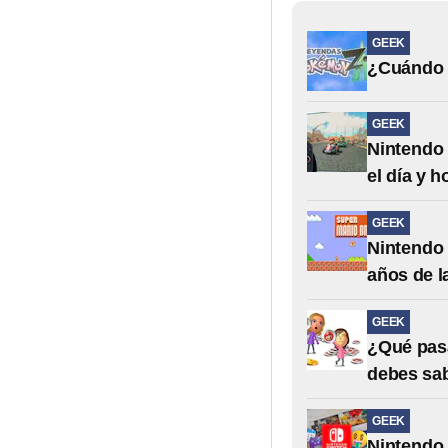
GEEK
¿Cuándo 
GEEK
Nintendo 
el día y h
GEEK
Nintendo 
años de l
GEEK
¿Qué pasa
debes sa
GEEK
Nintendo 