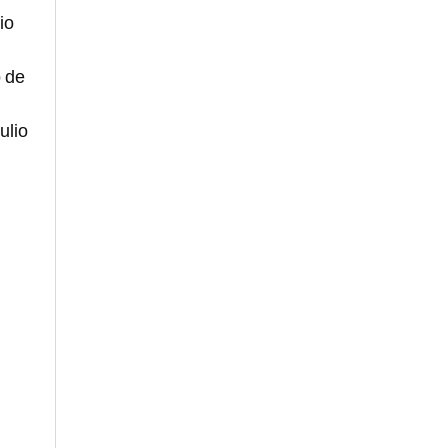
io
o de
ulio