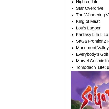
High on Life
Star Overdrive
The Wandering VI
King of Meat
Lou’s Lagoon
Fantasy Life I: 
SaGa Frontier 2 
Monument Valley y
Everybody’s Golf
Marvel Cosmic Inv
Tomodachi Life: 