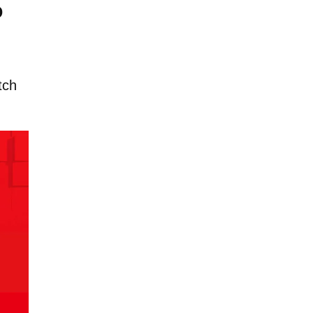
o
tch