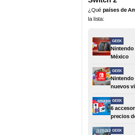
¿Qué
países de Am
la lista:
GEEK
Nintendo 
México
GEEK
Nintendo 
nuevos v
GEEK
6 accesor
precios 
GEEK