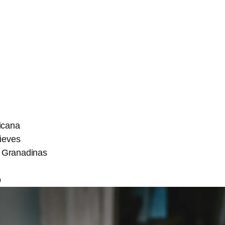
icana
Nieves
s Granadinas
o