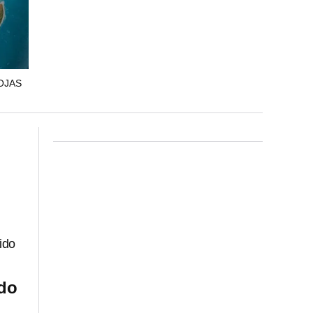
OJAS
ido
ndo