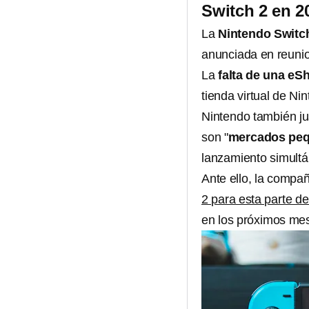
Switch 2 en 2
La
Nintendo Switch
anunciada en reunion
La
falta de una eSh
tienda virtual de Ni
Nintendo también ju
son "
mercados pe
lanzamiento simult
Ante ello,
la compa
2 para esta parte d
en los próximos me