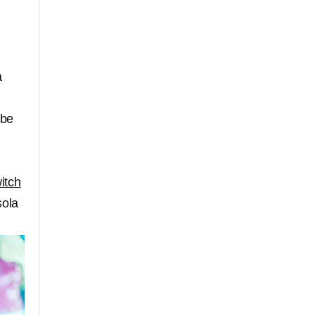
a
ibe
itch
sola