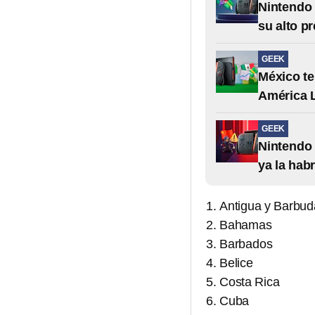
Nintendo 
su alto p
GEEK
México te
América L
GEEK
Nintendo 
ya la hab
Antigua y Barbud
Bahamas
Barbados
Belice
Costa Rica
Cuba