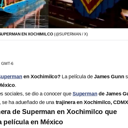
 SUPERMAN EN XOCHIMILCO
(@SUPERMAN / X)
44 GMT-6
Superman
en Xochimilco?
La película de
James Gunn
México
.
es sociales, se dio a conocer que
Superman
de James G
, se ha adueñado de una
trajinera en Xochimilco, CDM
jinera de Superman en Xochimilco que
 película en México