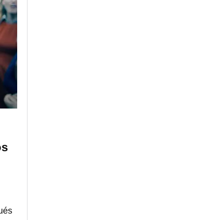
os
a
pués