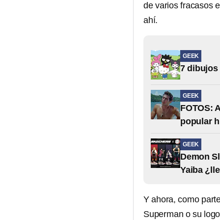
de varios fracasos e
ahí.
GEEK
7 dibujos
GEEK
FOTOS: As
popular h
GEEK
Demon Sla
Yaiba ¿ll
Y ahora, como parte
Superman o su logo