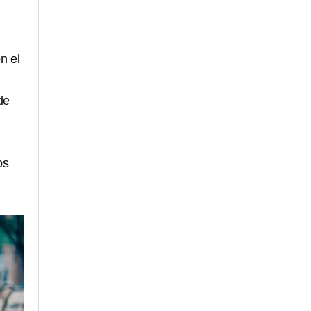
n el
de
os