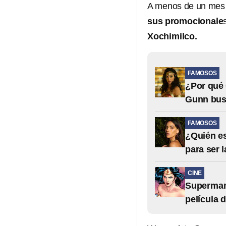
A menos de un mes 
sus promocionale
Xochimilco.
FAMOSOS
¿Por qué 
Gunn bus
FAMOSOS
¿Quién es
para ser 
CINE
Superman 
película d