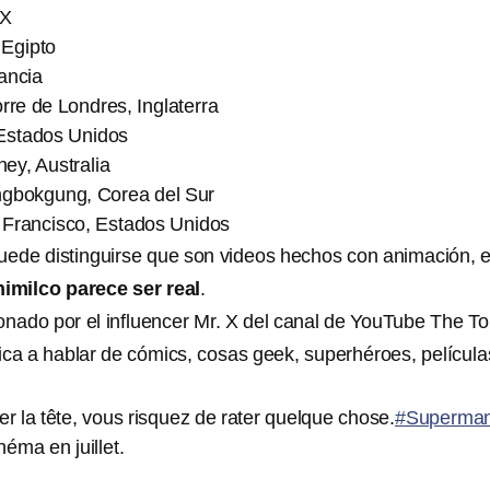
MX
 Egipto
rancia
orre de Londres, Inglaterra
 Estados Unidos
ey, Australia
ngbokgung, Corea del Sur
 Francisco, Estados Unidos
puede distinguirse que son videos hechos con animación, e
himilco parece ser real
.
onado por el influencer Mr. X del canal de YouTube The T
ca a hablar de cómics, cosas geek, superhéroes, película
er la tête, vous risquez de rater quelque chose.
#Superma
éma en juillet.