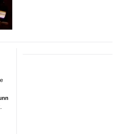
se
unn
X
.