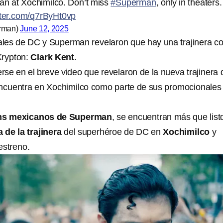
an at Xochimilco. Don’t miss
#Superman
, only in theaters.
itter.com/q7rByHt0vp
rman)
June 12, 2025
iales de DC y Superman revelaron que hay una trajinera co
Krypton:
Clark Kent
.
rse en el breve video que revelaron de la nueva trajinera 
cuentra en Xochimilco como parte de sus promocionales
ns mexicanos de Superman
, se encuentran más que list
de la trajinera
del superhéroe de DC en
Xochimilco
y
estreno.