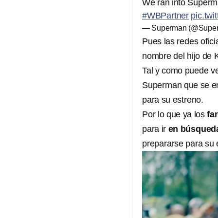
We ran into Superm
#WBPartner
pic.tw
— Superman (@Supe
Pues las redes ofic
nombre del hijo de 
Tal y como puede ve
Superman que se en
para su estreno.
Por lo que ya los
fa
para ir
en búsqueda 
prepararse para su 