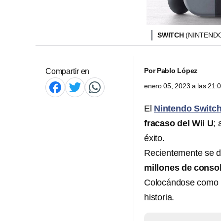
SWITCH
(NINTEND
Por
Pablo López
Compartir en
enero 05, 2023 a las 21
El
Nintendo Switc
fracaso del
Wii U
; 
éxito.
Recientemente se d
millones de conso
Colocándose como la
historia.