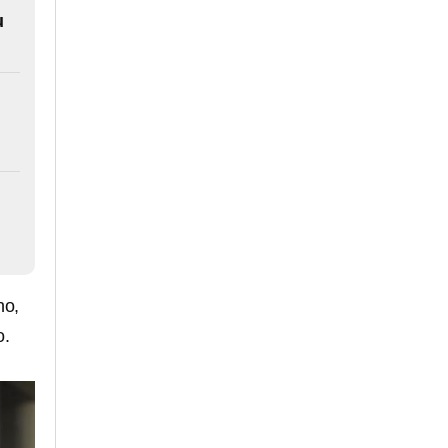
u
ho,
o.