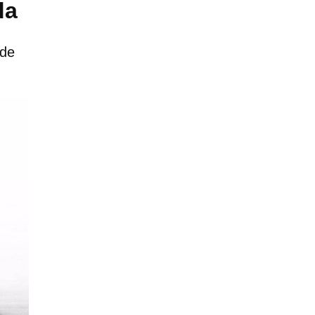
da
 de