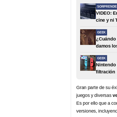
SORPRENDE
VIDEO: En
cine y ni
GEEK
¿Cuándo s
damos los
GEEK
Nintendo 
filtración
Gran parte de su éx
juegos y diversas
v
Es por ello que a co
versiones, incluyen