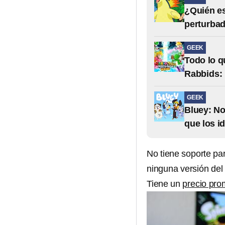
¿Quién es
perturbad
GEEK
Todo lo q
Rabbids:
GEEK
Bluey: No
que los i
No tiene soporte pa
ninguna versión del 
Tiene un
precio pro