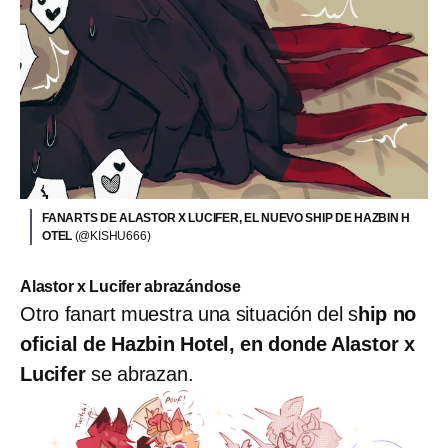
FANARTS DE ALASTOR X LUCIFER, EL NUEVO SHIP DE HAZBIN H
OTEL
(@KISHU666)
Alastor x Lucifer abrazándose
Otro fanart muestra una situación del s
hip no
oficial de Hazbin Hotel, en donde Alastor x
Lucifer
se abrazan.