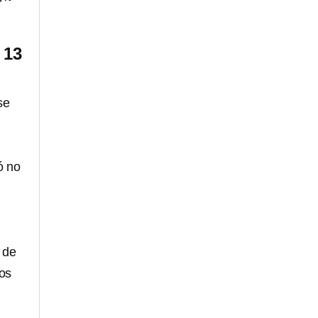
 13
se
ó no
 de
los