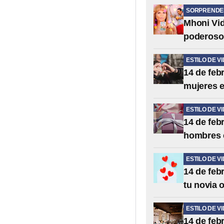
SORPRENDE
Mhoni Vid
poderoso 
ESTILO DE V
14 de feb
mujeres 
ESTILO DE V
14 de feb
hombres 
ESTILO DE V
14 de febr
tu novia 
ESTILO DE V
14 de feb