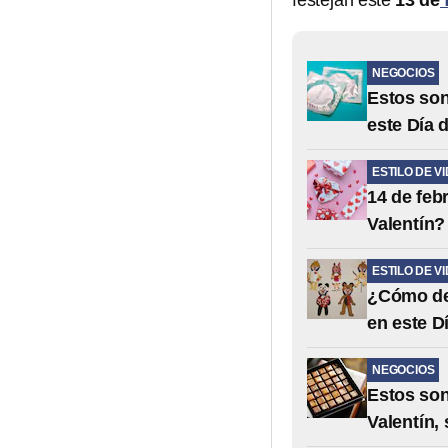
festejan este
13 de
NEGOCIOS
Estos son
este Día 
ESTILO DE V
14 de feb
Valentín?
ESTILO DE V
¿Cómo dec
en este D
NEGOCIOS
Estos son
Valentín,