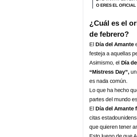
O ERES EL OFICIAL
¿Cuál es el o
de febrero?
El
Día del Amante
e
festeja a aquellas p
Asimismo, el
Día de
“Mistress Day”,
un
es nada común.
Lo que ha hecho que
partes del mundo es
El
Día del Amante 
citas estadounidense
que quieren tener 
Esto luego de que A