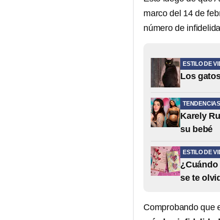
marco del 14 de feb
número de infidelid
ESTILO DE V
Los gatos
TENDENCIA
Karely Ru
su bebé
ESTILO DE V
¿Cuándo e
se te olvi
Comprobando que en 