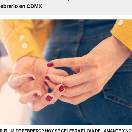
lebrarlo en CDMX
R EL 13 DE FEBRERO? HOY SE CELEBRA EL DÍA DEL AMANTE Y NO