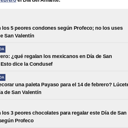
febrero
el Día del Amante.
 los 5 peores condones según Profeco; no los uses
de San Valentín
IDA
rero: ¿qué regalan los mexicanos en Día de San
 Esto dice la Condusef
IDA
orar una paleta Payaso para el 14 de febrero? Lúcet
ía de San Valentín
 los 3 peores chocolates para regalar este Día de San
 según Profeco