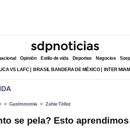
nacional
Opinión
Estilo de vida
Deportes
Negocios
Sorp
UCA VS LAFC
BRASIL BANDERA DE MÉXICO
INTER MIA
IDA
y
Gastronomía
Zahie Téllez
nto se pela? Esto aprendimos