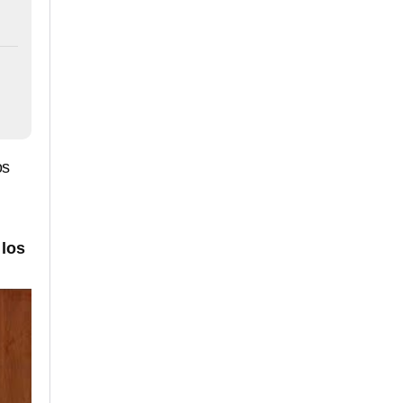
os
 los