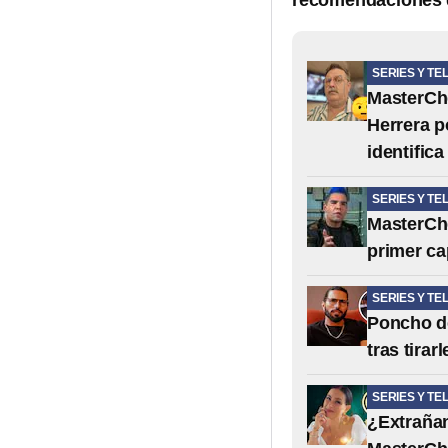
recomendaciones 
SERIES Y TE
MasterChe
Herrera p
identifica
SERIES Y TE
MasterChe
primer ca
SERIES Y TE
Poncho de
tras tirar
SERIES Y TE
¿Extrañan