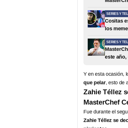
MasterChe
SERIES Y TE
Cositas e
los memes
SERIES Y TE
MasterChe
este año, 
Y en esta ocasión, 
que pelar
, esto de
Zahie Téllez 
MasterChef Ce
Fue durante el segu
Zahie Téllez se d