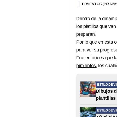
PIMIENTOS
(PIXABA
Dentro de la dinámi
los platillos que va
preparan.
Por lo que en esta 
para ver su progres
Fue entonces que la 
pimientos
, los cual
ESTILO DE V
Dibujos d
plantilla
ESTILO DE V