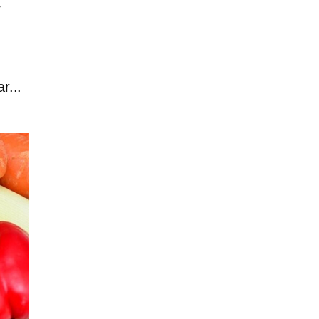
y
r...