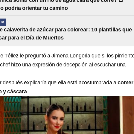
ifica soñar con un río de agua clara que corre? El
do podría orientar tu camino
IDA
e calaverita de azúcar para colorear: 10 plantillas que
ar para el Día de Muertos
e Téllez le preguntó a Jimena Longoria que si los pimient
 chef hizo una expresión de decepción al escuchar una
cer después explicaría que ella está acostumbrada a
comer
o y cáscara
.