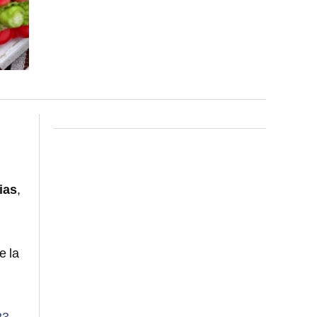
ias
,
e la