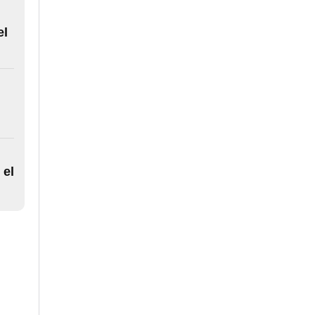
el
 el