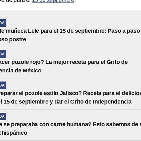
verde para el
15 de septiembre
.
IDA
de muñeca Lele para el 15 de septiembre: Paso a paso
ioso postre
IDA
er pozole rojo? La mejor receta para el Grito de
encia de México
IDA
parar el pozole estilo Jalisco? Receta para el delicio
l 15 de septiembre y dar el Grito de Independencia
IDA
le se preparaba con carne humana? Esto sabemos de 
ehispánico