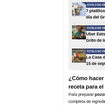
ESTILO DE V
7 platill
día del G
ESTILO DE V
Uber Eats
Grito de 
ESTILO DE V
La Casa d
15 de sep
¿Cómo hacer p
receta para e
Para preparar
pozo
completa de ingred