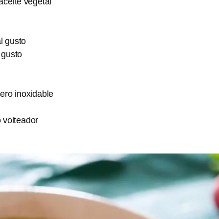
aceite vegetal
l gusto
 gusto
ero inoxidable
 volteador