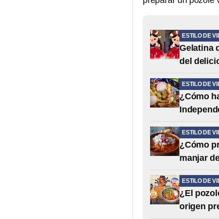
preparar un pozole 
ESTILO DE V
Gelatina 
del delic
ESTILO DE V
¿Cómo hac
Independ
ESTILO DE V
¿Cómo pre
manjar de
ESTILO DE V
¿El pozo
origen pr