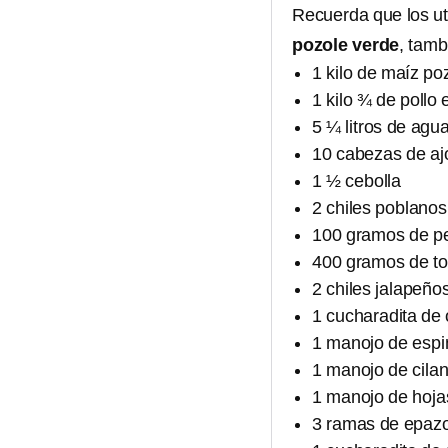
Recuerda que los ut
pozole verde
, tamb
1 kilo de maíz po
1 kilo ¾ de pollo 
5 ¼ litros de agu
10 cabezas de aj
1 ½ cebolla
2 chiles poblanos
100 gramos de pe
400 gramos de t
2 chiles jalapeño
1 cucharadita de
1 manojo de esp
1 manojo de cilan
1 manojo de hoja
3 ramas de epaz