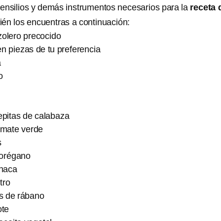
ensilios y demás instrumentos necesarios para la
receta 
ién los encuentras a continuación:
zolero precocido
en piezas de tu preferencia
a
o
pitas de calabaza
omate verde
s
 orégano
inaca
tro
s de rábano
ote