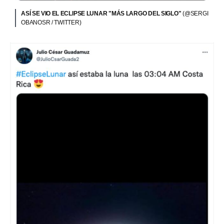
ASÍ SE VIO EL ECLIPSE LUNAR "MÁS LARGO DEL SIGLO"
(@SERGI
OBANOSR / TWITTER)