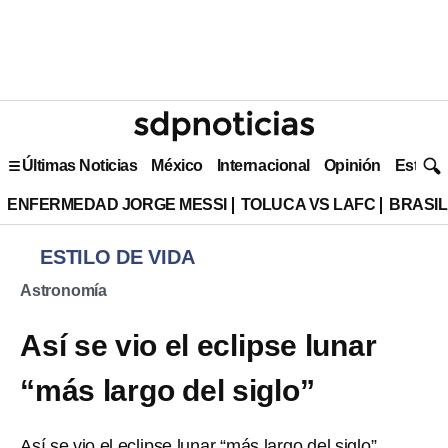
Últimas Noticias
México
Internacional
Opinión
Estilo 
ENFERMEDAD JORGE MESSI
TOLUCA VS LAFC
BRASIL
ESTILO DE VIDA
Astronomía
Así se vio el eclipse lunar
“más largo del siglo”
Así se vio el eclipse lunar “más largo del siglo”.