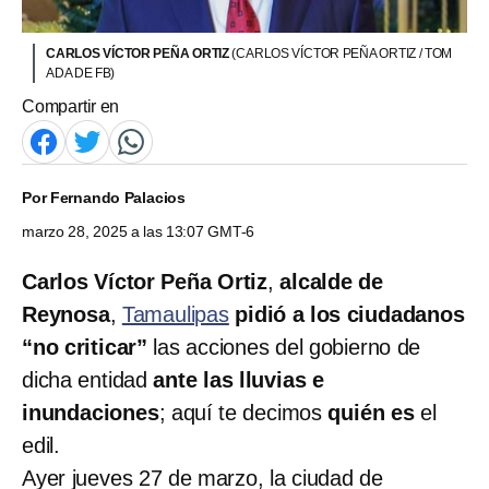
CARLOS VÍCTOR PEÑA ORTIZ
(CARLOS VÍCTOR PEÑA ORTIZ / TOM
ADA DE FB)
Compartir en
Por
Fernando Palacios
marzo 28, 2025 a las 13:07 GMT-6
Carlos Víctor Peña Ortiz
,
alcalde de
Reynosa
,
Tamaulipas
pidió a los ciudadanos
“no criticar”
las acciones del gobierno de
dicha entidad
ante las lluvias e
inundaciones
; aquí te decimos
quién es
el
edil.
Ayer jueves 27 de marzo, la ciudad de