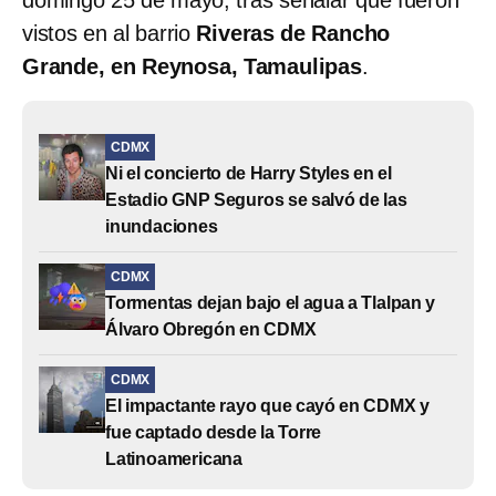
vistos en al barrio
Riveras de Rancho
Grande, en Reynosa, Tamaulipas
.
CDMX
Ni el concierto de Harry Styles en el
Estadio GNP Seguros se salvó de las
inundaciones
CDMX
Tormentas dejan bajo el agua a Tlalpan y
Álvaro Obregón en CDMX
CDMX
El impactante rayo que cayó en CDMX y
fue captado desde la Torre
Latinoamericana