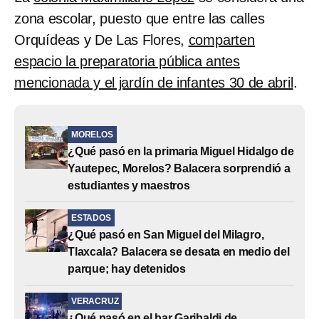
zona escolar, puesto que entre las calles
Orquídeas y De Las Flores,
comparten
espacio la preparatoria pública antes
mencionada y el jardín de infantes 30 de abril
.
MORELOS
¿Qué pasó en la primaria Miguel Hidalgo de
Yautepec, Morelos? Balacera sorprendió a
estudiantes y maestros
ESTADOS
¿Qué pasó en San Miguel del Milagro,
Tlaxcala? Balacera se desata en medio del
parque; hay detenidos
VERACRUZ
¿Qué pasó en el bar Garibaldi de