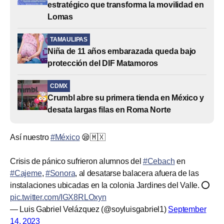
estratégico que transforma la movilidad en
Lomas
TAMAULIPAS
Niña de 11 años embarazada queda bajo
protección del DIF Matamoros
CDMX
Crumbl abre su primera tienda en México y
desata largas filas en Roma Norte
Así nuestro
#México
😪🇲🇽
Crisis de pánico sufrieron alumnos del
#Cebach
en
#Cajeme
,
#Sonora
, al desatarse balacera afuera de las
instalaciones ubicadas en la colonia Jardines del Valle. ⭕
pic.twitter.com/IGX8RLOxyn
— Luis Gabriel Velázquez (@soyluisgabriel1)
September
14, 2023