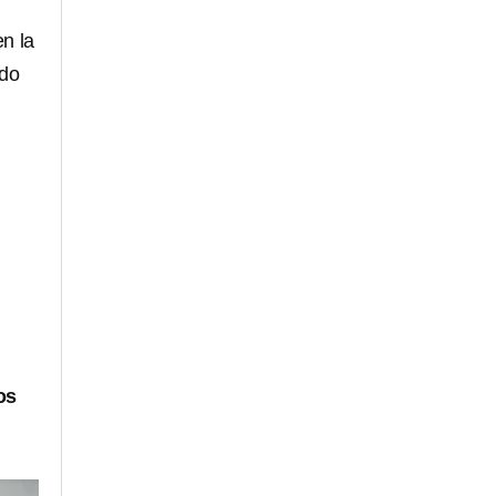
n la
ado
os