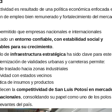
d
tividad es resultado de una política económica enfocada e
ón de empleo bien remunerado y fortalecimiento del merc
permitido que empresas nacionales e internacionales
stado un
entorno confiable, con estabilidad social y
ables para su crecimiento
.
llo de
infraestructura estratégica
ha sido clave para este
ernización de vialidades urbanas y carreteras permite:
e traslado hacia zonas industriales
ividad con estados vecinos
stica de insumos y productos
alecen la
competitividad de San Luis Potosí en mercad
nacionales
, consolidando su papel como uno de los polos
evantes del país.