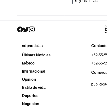
S.
(CORTESÍA)
sdpnoticias
Contact
Últimas Noticias
+52-55-5
México
+52-55-5
Internacional
Comerci
Opinión
publicid
Estilo de vida
Deportes
Negocios