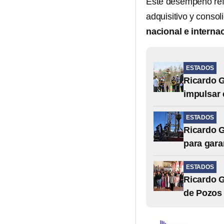
Este desempeño ref
adquisitivo y conso
nacional e interna
ESTADOS
Ricardo G
impulsar 
ESTADOS
Ricardo 
para gara
ESTADOS
Ricardo G
de Pozos 