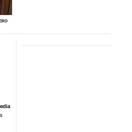
MERO
edia
a