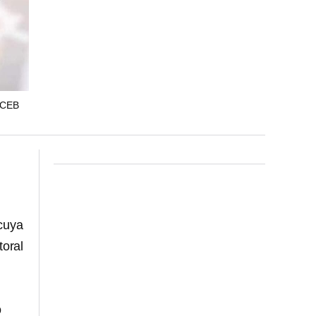
ACEB
 cuya
toral
o