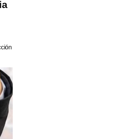
ia
cción