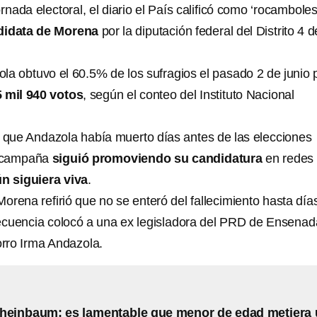
ornada electoral, el diario el País calificó como ‘rocambole
didata de Morena
por la diputación federal del Distrito 4 d
la obtuvo el 60.5% de los sufragios el pasado 2 de junio 
 mil 940 votos
, según el conteo del Instituto Nacional
 que Andazola había muerto días antes de las elecciones
e campaña
siguió promoviendo su candidatura
en redes
n siguiera viva
.
 Morena refirió que no se enteró del fallecimiento hasta día
ecuencia colocó a una ex legisladora del PRD de Ensenad
orro Irma Andazola.
heinbaum: es lamentable que menor de edad metiera