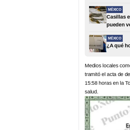
MÉXICO
Casillas 
pueden vo
MÉXICO
¿A qué ho
Medios locales com
tramitó el acta de d
15:58 horas en la T
salud.