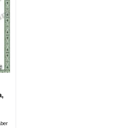
a,
aber