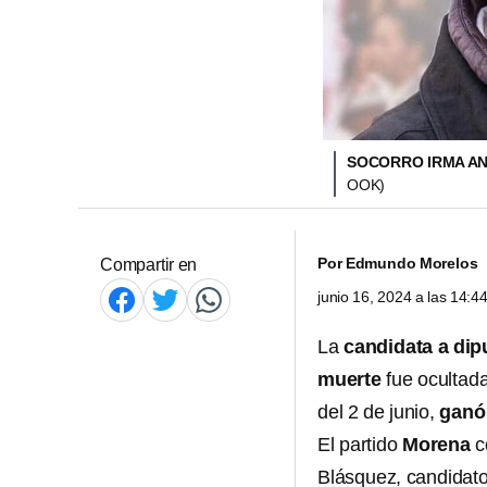
SOCORRO IRMA A
OOK)
Por
Edmundo Morelos
Compartir en
junio 16, 2024 a las 14:
La
candidata a dip
muerte
fue ocultada
del 2 de junio,
ganó
El partido
Morena
c
Blásquez, candidato 