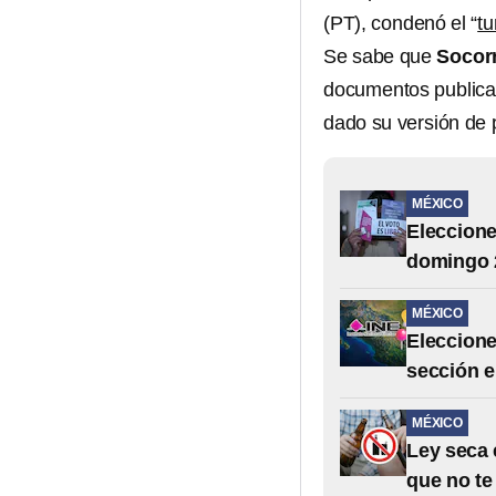
(PT), condenó el “
tu
Se sabe que
Socorr
documentos publicado
dado su versión de p
MÉXICO
Eleccione
domingo 
MÉXICO
Eleccione
sección el
MÉXICO
Ley seca 
que no te