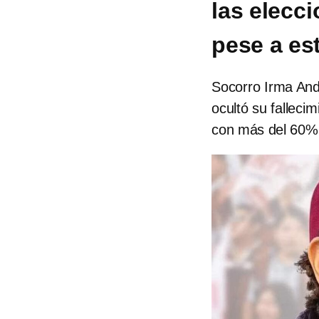
las elecci
pese a es
Socorro Irma And
ocultó su falleci
con más del 60% 