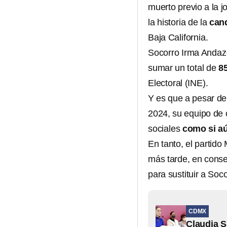
muerto previo a la j
la historia de la
can
Baja California.
Socorro Irma Andazo
sumar un total de
85
Electoral (INE).
Y es que a pesar de
2024, su equipo d
sociales
como si aú
En tanto, el partido
más tarde, en cons
para sustituir a Soc
CDMX
Claudia S