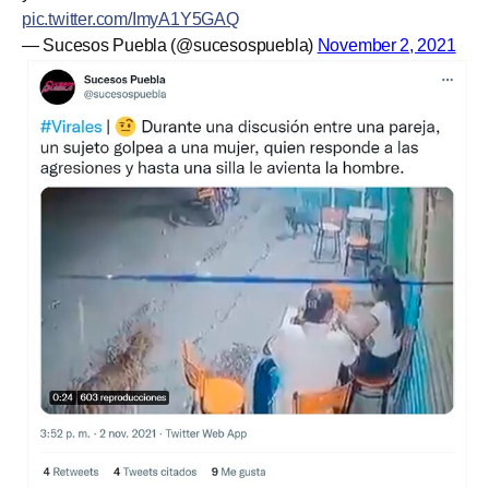
pic.twitter.com/ImyA1Y5GAQ
— Sucesos Puebla (@sucesospuebla)
November 2, 2021