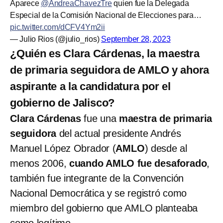
Aparece
@AndreaChavezTre
quien fue la Delegada
Especial de la Comisión Nacional de Elecciones para…
pic.twitter.com/dCFV4Ym2ii
— Julio Rios (@julio_rios)
September 28, 2023
¿Quién es Clara Cárdenas, la maestra
de primaria seguidora de AMLO y ahora
aspirante a la candidatura por el
gobierno de Jalisco?
Clara Cárdenas
fue una
maestra de primaria
seguidora
del actual presidente Andrés
Manuel López Obrador (
AMLO
) desde al
menos 2006,
cuando AMLO fue desaforado
,
también fue integrante de la Convención
Nacional Democrática y se registró como
miembro del gobierno que AMLO planteaba
como legítimo.