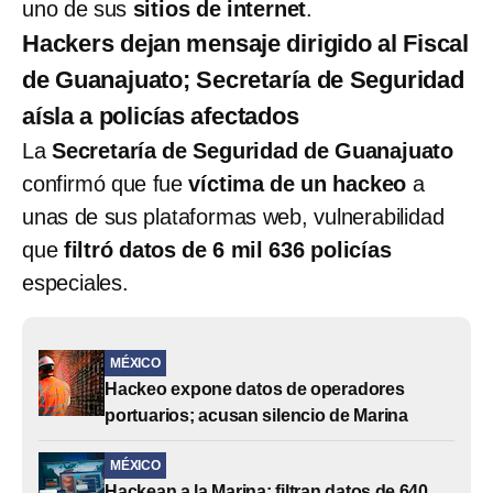
uno de sus
sitios de internet
.
Hackers dejan mensaje dirigido al Fiscal
de Guanajuato; Secretaría de Seguridad
aísla a policías afectados
La
Secretaría de Seguridad de Guanajuato
confirmó que fue
víctima de un hackeo
a
unas de sus plataformas web, vulnerabilidad
que
filtró datos de 6 mil 636 policías
especiales.
MÉXICO
Hackeo expone datos de operadores
portuarios; acusan silencio de Marina
MÉXICO
Hackean a la Marina: filtran datos de 640