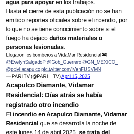
agua para apoyar
en los trabajos.
Hasta el cierre de esta publicación no se han
emitido reportes oficiales sobre el incendio, por
lo que no se tiene conocimiento sobre si el
fuego ha dejado
daños materiales o
personas lesionadas
.
Llegaron los bomberos a VidaMar Residencial 🚒
@EvelynSalgadoP
@Gob_Guerrero
@GN_MEXICO_
@pcivilacapulco
pic.twitter.com/IVehFUSVMN
— PARI TV (@PARI__TV)
April 15, 2025
Acapulco Diamante, Vidamar
Residencial: Días atrás se había
registrado otro incendio
El
incendio en Acapulco Diamante, Vidamar
Residencial
que se desarrolla la noche de
este lunes 14 de abril 2025,
se trata del