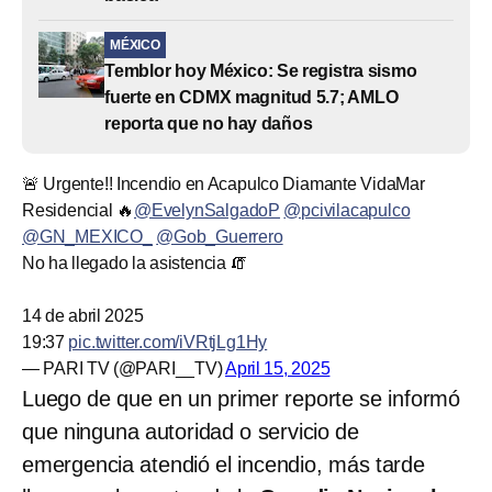
MÉXICO
Temblor hoy México: Se registra sismo
fuerte en CDMX magnitud 5.7; AMLO
reporta que no hay daños
🚨 Urgente!! Incendio en Acapulco Diamante VidaMar
Residencial 🔥
@EvelynSalgadoP
@pcivilacapulco
@GN_MEXICO_
@Gob_Guerrero
No ha llegado la asistencia 🧯
14 de abril 2025
19:37
pic.twitter.com/iVRtjLg1Hy
— PARI TV (@PARI__TV)
April 15, 2025
Luego de que en un primer reporte se informó
que ninguna autoridad o servicio de
emergencia atendió el incendio, más tarde