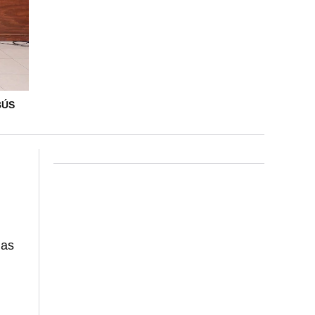
BÚS
las