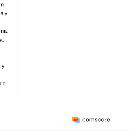
ón
ba y
ona
;
a
,
 y
 de