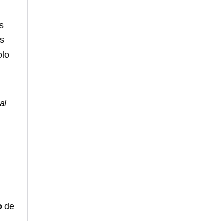
as
as
olo
al
go
de