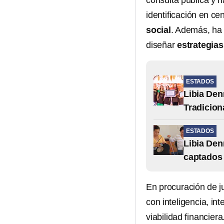
consulta pública y 
identificación en ce
social
. Además, ha 
diseñar
estrategias
ESTADOS
Libia Den
Tradicion
ESTADOS
Libia Den
captados
En procuración de j
con inteligencia, int
viabilidad financiera