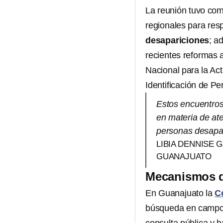
La reunión tuvo como
regionales para re
desapariciones
; a
recientes reformas 
Nacional para la Ac
Identificación de P
Estos encuentro
en materia de ate
personas desapar
LIBIA DENNISE
GUANAJUATO
Mecanismos d
En Guanajuato la
C
búsqueda en campo