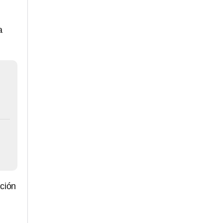
a
ción