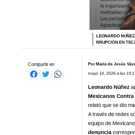
LEONARDO NÚÑEZ 
RRUPCIÓN EN TE
Por
María de Jesús Váz
Compartir en
mayo 14, 2026 a las 19:
Leonardo Núñez
ag
Mexicanos Contra 
relató que se dio mi
A través de redes s
equipo de Mexicano
denuncia
correspon