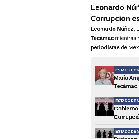
Leonardo Núñe
Corrupción es
Leonardo Núñez, L
Tecámac
mientras 
periodistas
de Mexi
ESTADO DE 
María Amp
Tecámac
ESTADO DE 
Gobierno 
Corrupció
ESTADO DE 