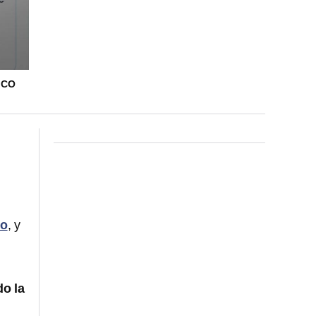
 CO
co
, y
o la