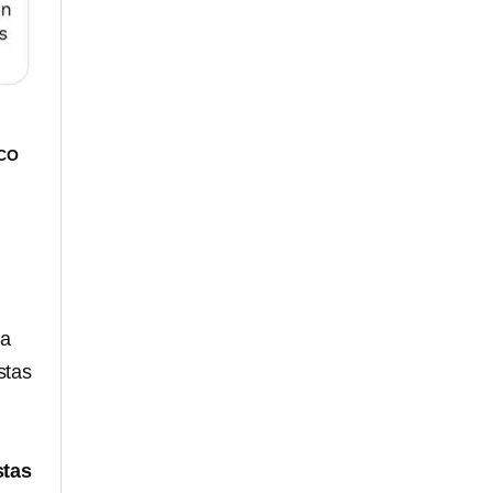
CO
ia
stas
stas