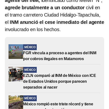
agente del INM,
identificado como Melvin “N”,
agrede brutalmente a un conductor
civil en
el tramo carretero Ciudad Hidalgo-Tapachula,
el
INM anunció el cese inmediato del agente
involucrado en los hechos.
MÉXICO
FGR vincula a proceso a agentes del INM
por cobros ilegales en Matamoros
MÉXICO
EZLN comparó al INM de México con ICE
de Estados Unidos porque parecen
separados al nacer
MÉXICO
México rompió este triste récord y tiene