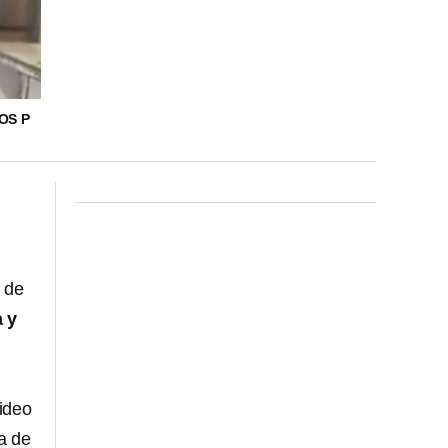
OS P
 de
 y
ideo
a de