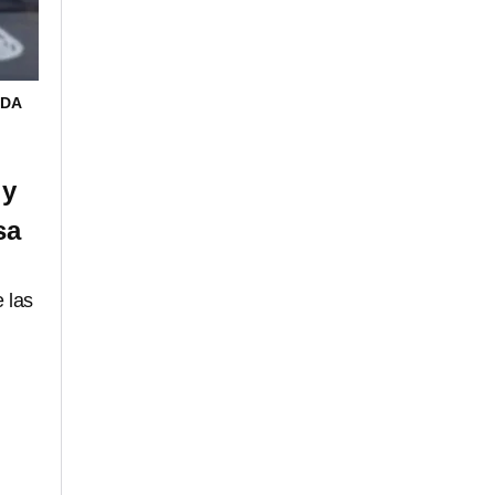
UDA
 y
sa
 las