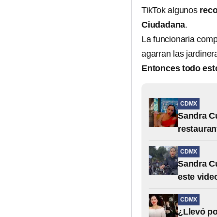
TikTok algunos
reco
Ciudadana
.
La funcionaria comp
agarran las jardine
Entonces todo esto
CDMX
Sandra Cu
restauran
CDMX
Sandra Cu
este vide
CDMX
¿Llevó po