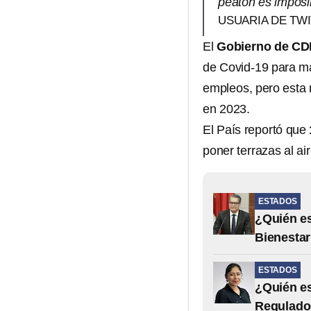
peatón es imposib
USUARIA DE TW
El
Gobierno de CDM
de Covid-19 para man
empleos, pero esta 
en 2023.
El País reportó que
poner terrazas al ai
ESTADOS
¿Quién es
Bienestar
ESTADOS
¿Quién es
Regulado