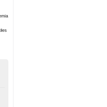
emia
iles