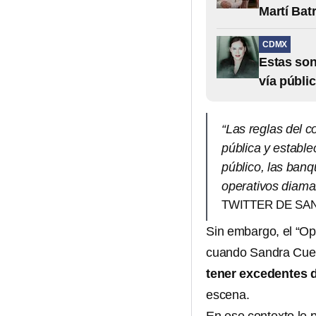
Martí Bat
CDMX
Estas son
vía públi
“Las reglas del 
pública y estable
público, las banq
operativos diama
TWITTER DE SA
Sin embargo, el “Op
cuando Sandra Cuev
tener excedentes 
escena.