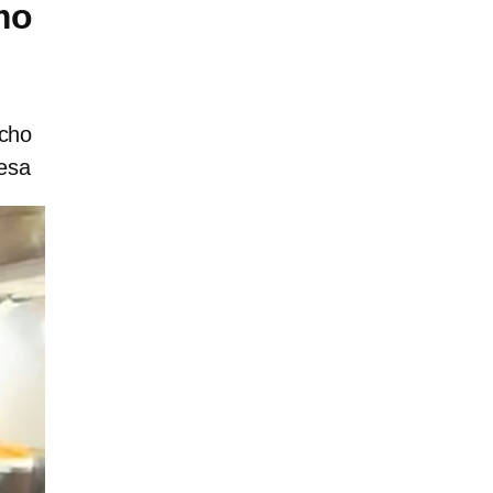
mo
echo
desa