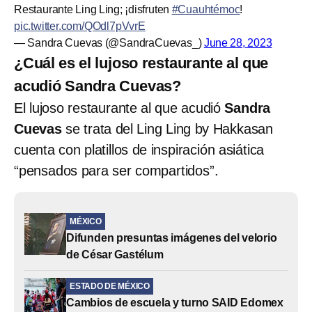
Restaurante Ling Ling; ¡disfruten
#Cuauhtémoc
!
pic.twitter.com/QOdl7pVvrE
— Sandra Cuevas (@SandraCuevas_)
June 28, 2023
¿Cuál es el lujoso restaurante al que
acudió Sandra Cuevas?
El lujoso restaurante al que acudió
Sandra
Cuevas
se trata del Ling Ling by Hakkasan
cuenta con platillos de inspiración asiática
“pensados para ser compartidos”.
MÉXICO
Difunden presuntas imágenes del velorio
de César Gastélum
ESTADO DE MÉXICO
Cambios de escuela y turno SAID Edomex