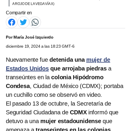
A ROJO DE LA VEGA VÍA X)
Compartir en
Por
María José Izquierdo
diciembre 19, 2024 a las 18:23 GMT-6
Nuevamente fue
detenida una
mujer de
Estados Unidos
que arrojaba piedras
a
transeúntes en la
colonia Hipódromo
Condesa
, Ciudad de México (CDMX); portaba
un cuchillo como se observó en video.
El pasado 13 de octubre, la Secretaría de
Seguridad Ciudadana de
CDMX
informó que
detuvo a una
mujer estadounidense
que
amenaza a
transeúntes en las colonias