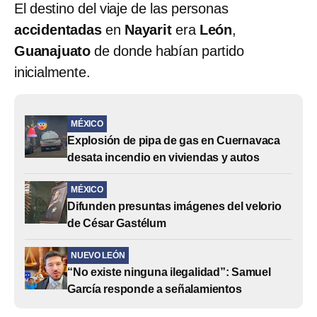
El destino del viaje de las personas
accidentadas
en
Nayarit
era
León
,
Guanajuato
de donde habían partido
inicialmente.
MÉXICO
Explosión de pipa de gas en Cuernavaca
desata incendio en viviendas y autos
MÉXICO
Difunden presuntas imágenes del velorio
de César Gastélum
NUEVO LEÓN
“No existe ninguna ilegalidad”: Samuel
García responde a señalamientos