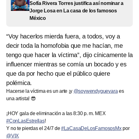
Sofía Rivera Torres justifica así nominar a
Jorge Losa en La casa de los famosos
México
“Voy hacerlos mierda fuera, a todos, voy a
decir toda la homofobia que me hacían, me
tengo que hacer la víctima”, dijo cínicamente la
influencer mientras se comía un bocado y es
que da por hecho que el público quiere
polémica.
Hacerse la víctima es un arte ¡y
@soywendyguevara
es
una artista! 😎
¡HOY gala de eliminación a las 8:30 p. m. MEX
#ConLasEstrellas
!
Y no te pierdas el 24/7 de
#LaCasaDeLosFamososMx
por
@VIX