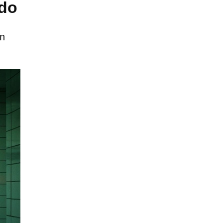
ndo
en