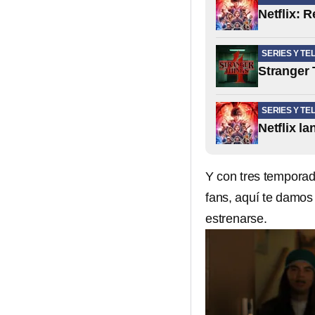
Netflix: 
SERIES Y TE
Stranger 
SERIES Y TE
Netflix la
Y con tres tempora
fans, aquí te damos
estrenarse.