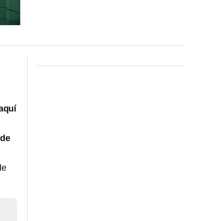
 aquí
 de
de