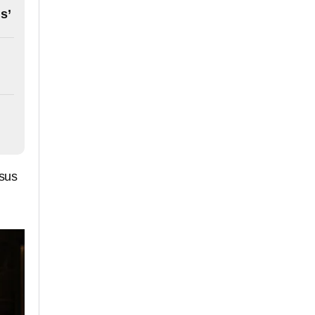
s’
 sus