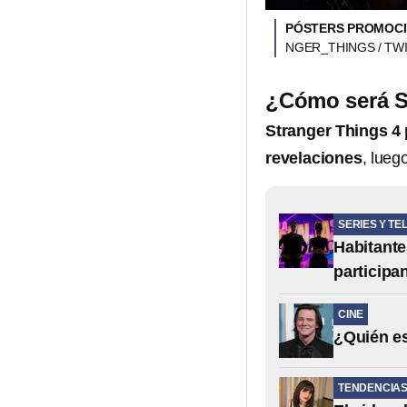
PÓSTERS PROMOCI
NGER_THINGS / TWI
¿Cómo será S
Stranger Things 4
revelaciones
, lueg
SERIES Y TE
Habitante
participa
CINE
¿Quién es
TENDENCIA