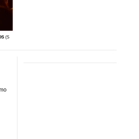
TOS
(S
ómo