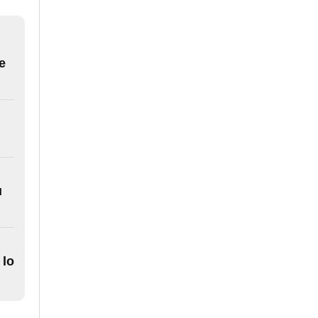
e
u
 lo