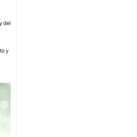
y del
to y