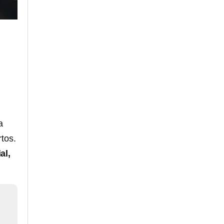
a
rtos.
al,