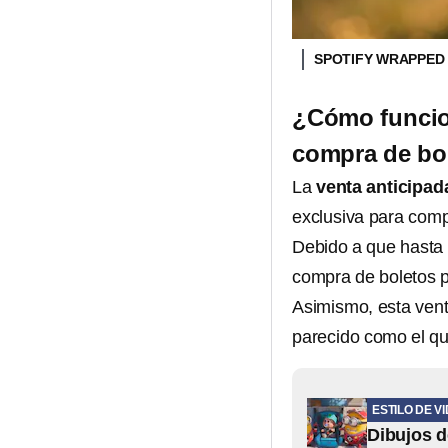
SPOTIFY WRAPPED 
¿Cómo funcion
compra de bol
La
venta anticipad
exclusiva para compr
Debido a que hasta
compra de boletos pa
Asimismo, esta vent
parecido como el que
ESTILO DE V
Dibujos d