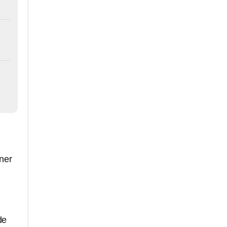
ner
de