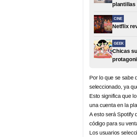
plantilla
CINE
Netflix r
GEEK
Chicas su
protagoni
Por lo que se sabe q
seleccionado, ya que
Esto significa que l
una cuenta en la pl
A esto será Spotify 
código para su vent
Los usuarios selecc