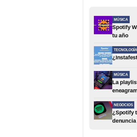
MÚSICA
Spotify W
tu año
TECNOLOGÍ
¿Instafes
MÚSICA
La playli
eneagrama
NEGOCIOS
¿Spotify 
denuncia