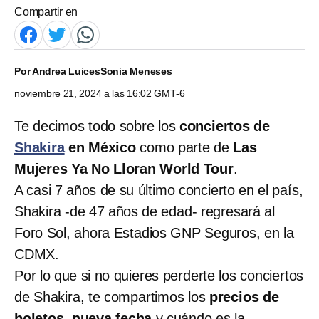
Compartir en
Por
Andrea Luices
Sonia Meneses
noviembre 21, 2024 a las 16:02 GMT-6
Te decimos todo sobre los
conciertos de
Shakira
en México
como parte de
Las
Mujeres Ya No Lloran World Tour
.
A casi 7 años de su último concierto en el país,
Shakira -de 47 años de edad- regresará al
Foro Sol, ahora Estadios GNP Seguros, en la
CDMX.
Por lo que si no quieres perderte los conciertos
de Shakira, te compartimos los
precios de
boletos
,
nueva fecha
y cuándo es la