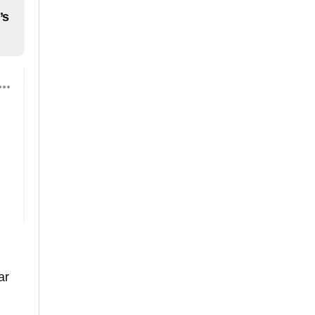
’s
ar