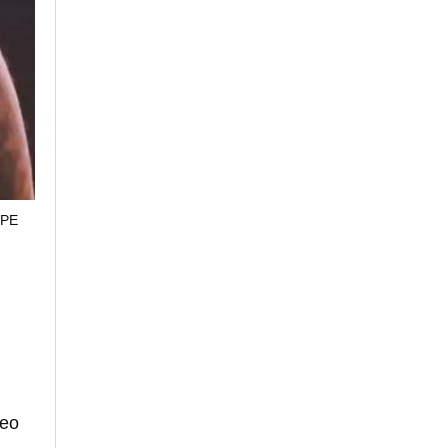
SPE
deo