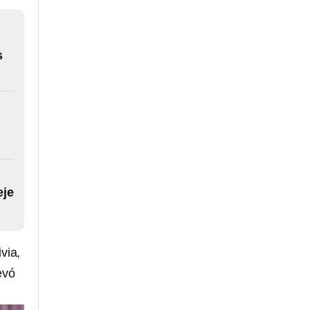
s
eje
via,
evó