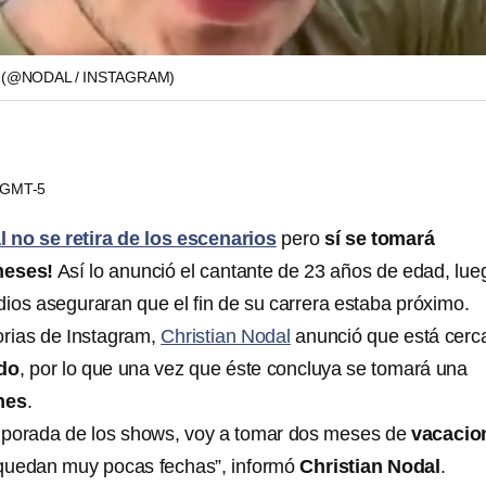
L
(@NODAL / INSTAGRAM)
6 GMT-5
 no se retira de los escenarios
pero
sí se tomará
meses!
Así lo anunció el cantante de 23 años de edad, lue
ios aseguraran que el fin de su carrera estaba próximo.
torias de Instagram,
Christian Nodal
anunció que está cerca
ido
, por lo que una vez que éste concluya se tomará una
nes
.
mporada de los shows, voy a tomar dos meses de
vacacio
o quedan muy pocas fechas”, informó
Christian Nodal
.