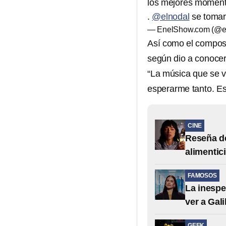
los mejores momento
.
@elnodal
se tomar
— EnelShow.com (@e
Así como el composi
según dio a conocer
“La música que se vi
esperarme tanto. Est
CINE
Reseña de
alimentic
FAMOSOS
La inespe
ver a Gali
GEEK