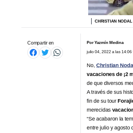
CHRISTIAN NODA
Por
Yazmín Medina
Compartir en
julio 04, 2022 a las 14:0
No,
Christian Nodal
vacaciones de ¡2 
de que diversos med
A través de sus his
fin de su tour
Foraj
merecidas
vacacio
“Se acabaron la te
entre julio y agost