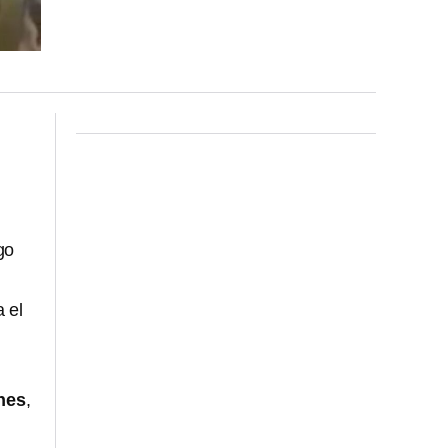
go
 el
nes
,