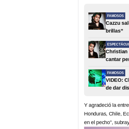
FAMOSOS
Cazzu sal
brillas”
ESPECTÁCU
Christian
cantar p
FAMOSOS
VIDEO: Ch
de dar di
Y agradeció la entr
Honduras, Chile, Ec
en el pecho”, subra