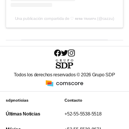
Una publicación compartida de ♡ 𝖓𝖊𝖓𝖆 ᴛʀᴀᴍᴘᴀ (@cazzu)
Todos los derechos reservados ©
2026
Grupo SDP
sdpnoticias
Contacto
Últimas Noticias
+52-55-5538-5518