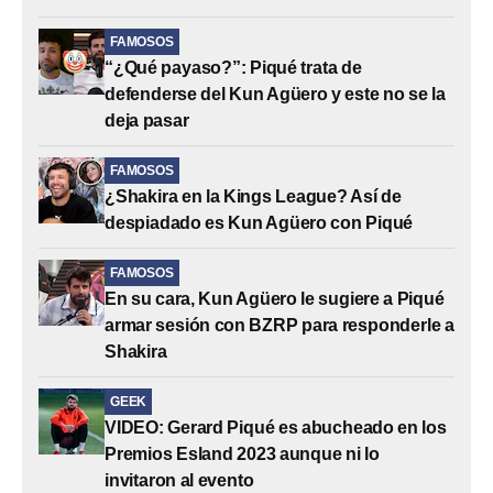
FAMOSOS
“¿Qué payaso?”: Piqué trata de
defenderse del Kun Agüero y este no se la
deja pasar
FAMOSOS
¿Shakira en la Kings League? Así de
despiadado es Kun Agüero con Piqué
FAMOSOS
En su cara, Kun Agüero le sugiere a Piqué
armar sesión con BZRP para responderle a
Shakira
GEEK
VIDEO: Gerard Piqué es abucheado en los
Premios Esland 2023 aunque ni lo
invitaron al evento